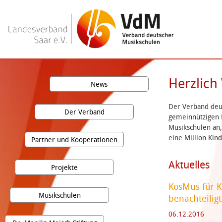
Herzlic
News
Der Verband deut
Der Verband
gemeinnützigen 
Musikschulen an,
eine Million Kin
Partner und Kooperationen
Aktuelles
Projekte
KosMus für Ki
Musikschulen
benachteilig
06.12.2016